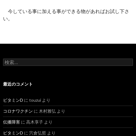
今している事に加える事ができる物があればお試し下さ
い。
検
索:
最近のコメント
ビタミンD
に
touzui
より
コロナワクチン
に
木村雅弘
より
伝播障害
に
高木享子
より
ビタミンD
に
宍倉弘哲
より