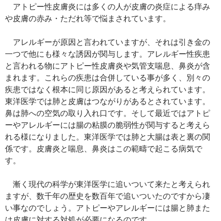
アトピー性皮膚炎には多くの人が皮膚の炎症による痒み
や皮膚の赤み・ただれ等で悩まされています。
アレルギーが原因と言われていますが、それは引き金の
一つで他にも様々な誘因が関与します。アレルギー性疾患
と言われる物にアトピー性皮膚炎や気管支喘息、鼻炎が含
まれます。これらの疾患は合併している事が多く、別々の
疾患ではなく根本に同じ原因があると考えられています。
東洋医学では肺と皮膚はつながりがあるとされています。
鼻は肺への空気の取り入れ口です。そして最近ではアトピ
ーやアレルギーには腸の粘膜の脆弱性が関与すると考えら
れる様になりました。東洋医学では肺と大腸は表と裏の関
係です。皮膚炎と喘息、鼻炎はこの範疇で起こる病気で
す。
漸く現代の科学が東洋医学に追いついて来たと考えられ
ますが、数千年の歴史を数百年で追いついたのですから凄
い事なのでしょう。アトピーやアレルギーには腸と肺また
は皮膚に対する対処が必要になるのです。