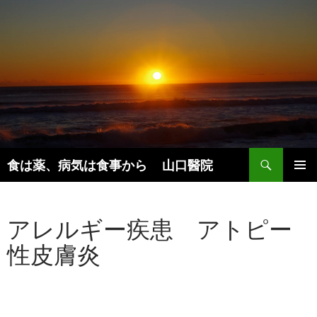
検
食は薬、病気は食事から 山口醫院
索
コ
メインメ
ン
ニュー
テ
アレルギー疾患 アトピー
ン
ツ
性皮膚炎
へ
ス
キ
ッ
プ