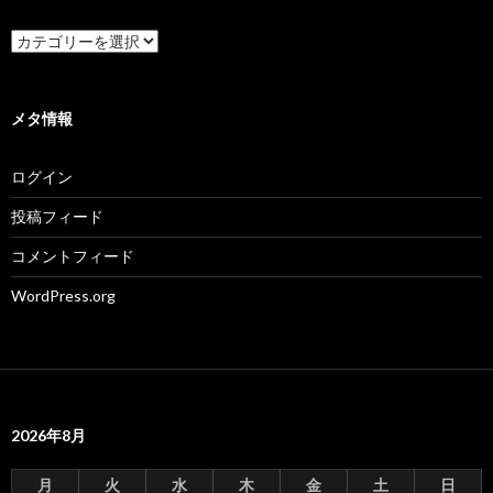
カ
テ
ゴ
リ
ー
メタ情報
ログイン
投稿フィード
コメントフィード
WordPress.org
2026年8月
月
火
水
木
金
土
日