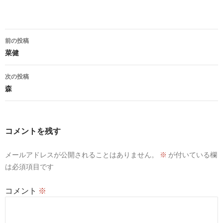
投
前の投稿
稿
菜健
ナ
次の投稿
ビ
森
ゲ
ー
コメントを残す
シ
メールアドレスが公開されることはありません。
※
が付いている欄
ョ
は必須項目です
ン
コメント
※