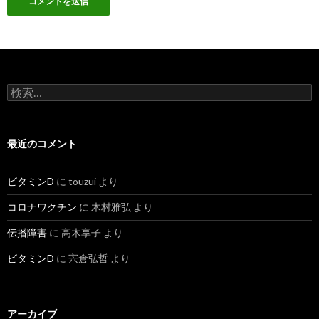
検
索:
最近のコメント
ビタミンD
に
touzui
より
コロナワクチン
に
木村雅弘
より
伝播障害
に
高木享子
より
ビタミンD
に
宍倉弘哲
より
アーカイブ