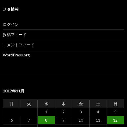
リ
ー
メタ情報
ログイン
投稿フィード
コメントフィード
WordPress.org
2017年11月
月
火
水
木
金
土
日
1
2
3
4
5
6
7
8
9
10
11
12