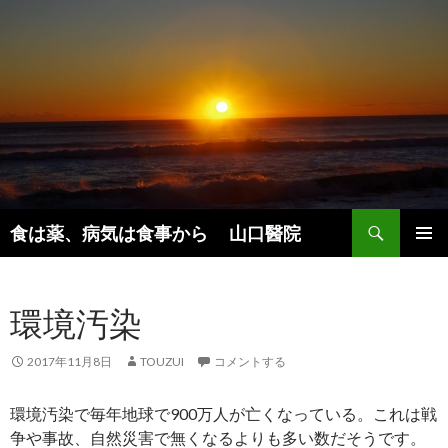
検
食は薬、病気は食事から 山口醫院
索
コ
メインメ
ン
ニュー
テ
環境汚染
ン
ツ
へ
2017年11月8日
TOUZUI
コメントする
ス
キ
環境汚染で毎年地球で900万人が亡くなっている。これは戦
ッ
争や事故、自然災害で無くなるよりも多い数だそうです。
プ