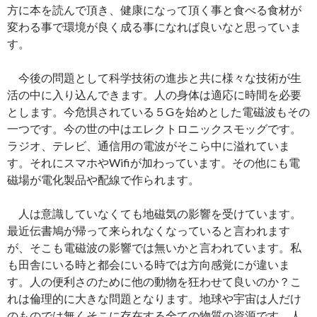
方に本を読んで頂き、健康になって頂く事と食べる食材が
変わる事で環境が良く成る事になれば良いなと思っていま
す。
今後の問題として科学技術の進歩と共に様々な技術が生
活の中に入り込んできます。人の身体は適応に時間を必要
とします。今危惧されている５Gを始めとした電磁波もその
一つです。今の世の中はエレクトロニックスモッグです。
ラジオ、テレビ、通信用の電波がそこら中に溢れていま
す。それにスマホやWifiが加わっています。その他にも電
磁場が電化製品や配線で作られます。
人は意識していなくても地磁気の影響を受けています。
最近伝書鳩が帰って来られなくなっていると言われます
が、そこも電磁波の影響では無いかと言われています。私
も田舎にいる時と都会にいる時では方向感覚にが違いま
す。人の便利さのために他の動物を狂わせて良いのか？こ
れは倫理的に大きな問題となります。地球や宇宙は人だけ
のものでは無くそこに存在する全ての物質の資源です。人