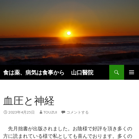
検
食は薬、病気は食事から 山口醫院
索
コ
メインメ
ン
ニュー
テ
血圧と神経
ン
ツ
へ
2023年4月25日
TOUZUI
コメントする
ス
キ
先月拙書が出版されました。お陰様で好評を頂き多くの
ッ
方に読まれている様で私としても喜んでおります。多くの
プ