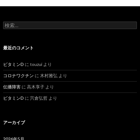
検
索:
最近のコメント
ビタミンD
に
touzui
より
コロナワクチン
に
木村雅弘
より
伝播障害
に
高木享子
より
ビタミンD
に
宍倉弘哲
より
アーカイブ
2026年5月