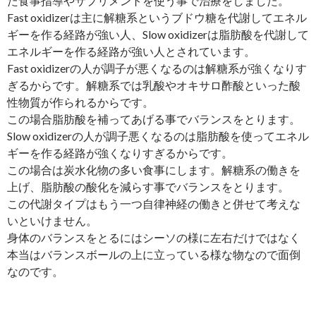
た食事指導やサプリメントを使う事で治療をしました。
Fast oxidizerは主に解糖系というブドウ糖を代謝してエネル
ギーを作る経路が強い人、Slow oxidizerは脂肪酸を代謝して
エネルギーを作る経路が強い人とされています。
Fast oxidizerの人が調子が悪くなるのは解糖系が強くなりす
ぎるからです。解糖系では乳酸やオキサロ酢酸といった酸
性物質が作られるからです。
この場合脂肪酸を補ってあげる事でバランスをとります。
Slow oxidizerの人が調子悪くなるのは脂肪酸を使ってエネル
ギーを作る経路が強くなりすぎるからです。
この場合は炭水化物の多い食事にします。解糖系の働きを
上げ、脂肪酸の酸化を減らす事でバランスをとります。
この代謝タイプはもう一つ自律神経の働きと併せて考えな
いといけません。
身体のバランスをとるにはシーソの様に左右だけではなく
本当はバランスボールの上に立っている様な物なので面倒
なのです。