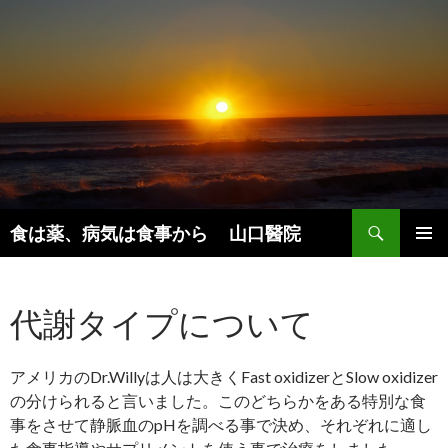
検
食は薬、病気は食事から 山口醫院
索
コ
メインメ
ン
ニュー
テ
代謝タイプについて
ン
ツ
へ
ス
アメリカのDr.Willyは人は大きくFast oxidizerとSlow oxidizer
キ
の分けられると言いました。このどちらかをある特別な食
ッ
事をさせて静脈血のpHを調べる事で決め、それぞれに適し
プ