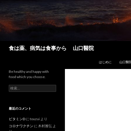
検
食は薬、病気は食事から 山口醫院
索
コンテンツへスキップ
はじめに
山口醫
Be healthy and happy with
food which you choose.
検
索:
最近のコメント
ビタミンD
に
touzui
より
コロナワクチン
に
木村雅弘
よ