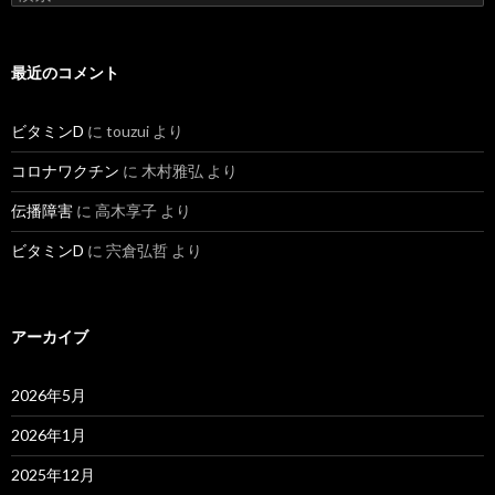
索:
最近のコメント
ビタミンD
に
touzui
より
コロナワクチン
に
木村雅弘
より
伝播障害
に
高木享子
より
ビタミンD
に
宍倉弘哲
より
アーカイブ
2026年5月
2026年1月
2025年12月