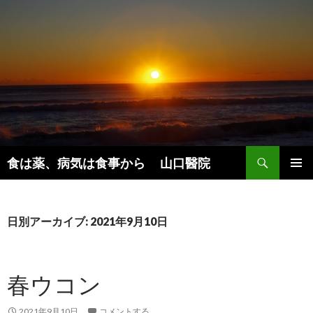
検
食は薬、病気は食事から 山口醫院
索
コ
メインメ
ン
ニュー
テ
ン
日別アーカイブ: 2021年9月10日
ツ
へ
ス
春ウコン
キ
ッ
プ
2021年9月10日
コメントする