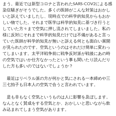
まう。最近では新型コロナと言われたSARS-COV2による感
染症騒ぎがそうでした。多くの医師がこんな対策はおかし
いと訴えていましたし、現時点での科学的知見からもおか
しい物でした。それまで医学は科学的知見に基づき行うと
していた方々まで空気に押し流されてしまいました。私の
様に反対にそれまで科学的知見だけでは不備があると言っ
ていた医師が科学的知見が無いと訴える何とも面白い展開
が見られたのです。空気というのはそれだけ簡単に変わっ
てしまいます。太平洋戦争前に戦争反対派が戦後にあの時
の空気ではいか仕方なかったという事も聞いたり読んだり
した方も多いのではないでしょうか？
最近はリベラル派の方が何かと気にされる一本締めや三
三七拍子も日本人の空気で合うと言われています。
是も非もなく空気というものは人に影響を及ぼします。
なんとなく賛成をする空気とか、おかしいと思いながら飲
み込まれてしまう空気があります。