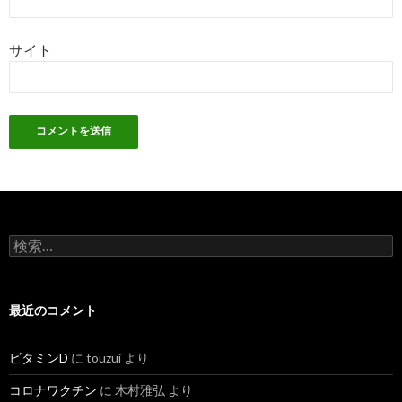
サイト
検
索:
最近のコメント
ビタミンD
に
touzui
より
コロナワクチン
に
木村雅弘
より