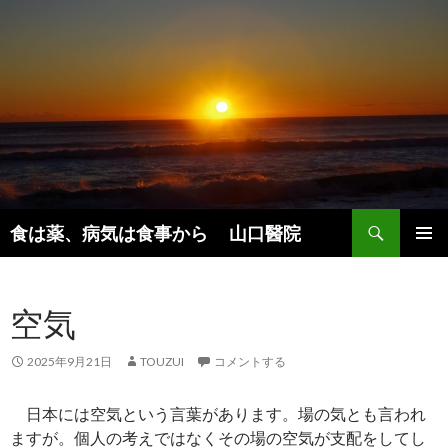
検
食は薬、病気は食事から 山口醫院
索
コ
メインメ
ン
ニュー
テ
空気
ン
ツ
へ
2025年9月21日
TOUZUI
コメントする
ス
キ
日本には空気という言葉があります。場の気とも言われ
ッ
ますが。個人の考えではなくその場の空気が支配をしてし
プ