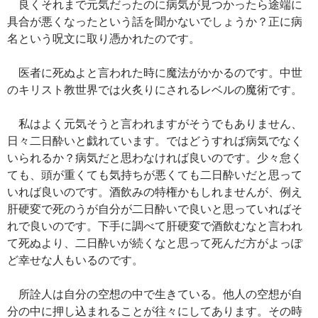
良くそれまで元気だったのに病気が見つかったら途端に
具合が悪くなったという話を聞かないでしょうか？正に病
名という呪文に取り憑かれたのです。
医者に死ぬよと言われた時に魔法がかかるのです。中世
のキリスト教世界では火炙りにされるレベルの魔術です。
私はよく元気そうと言われますがそうでもありません、
日々二日酔いと戯れています。ではどうすれば病気でなく
いられるか？病気だと思わなければ良いのです。少々怠く
ても、頭が重くても気持ちが悪くても二日酔いだと思って
いれば良いのです。酒飲みの特権かもしれませんが、例え
肝硬変で死のうが自分が二日酔いで良いと思っていればそ
れで良いのです。下手に調べて肝硬変で酒飲むなと言われ
て死ぬより、二日酔いが続くなと思って死んだ方がよっぽ
ど幸せな人もいるのです。
所詮人は自分の空想の中で生きている。他人の空想が自
分の中に押し込まれることが往々にしてあります。その時