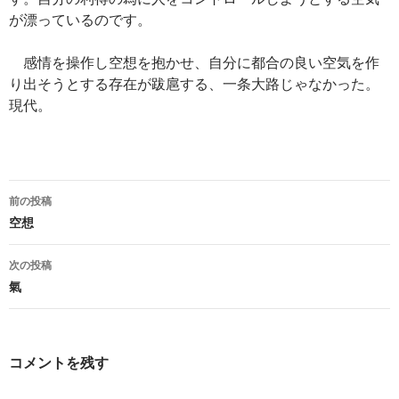
が漂っているのです。
感情を操作し空想を抱かせ、自分に都合の良い空気を作
り出そうとする存在が跋扈する、一条大路じゃなかった。
現代。
投
前の投稿
稿
空想
ナ
次の投稿
ビ
氣
ゲ
ー
コメントを残す
シ