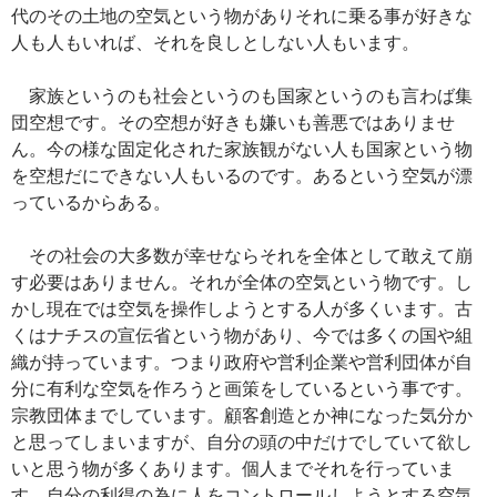
代のその土地の空気という物がありそれに乗る事が好きな
人も人もいれば、それを良しとしない人もいます。
家族というのも社会というのも国家というのも言わば集
団空想です。その空想が好きも嫌いも善悪ではありませ
ん。今の様な固定化された家族観がない人も国家という物
を空想だにできない人もいるのです。あるという空気が漂
っているからある。
その社会の大多数が幸せならそれを全体として敢えて崩
す必要はありません。それが全体の空気という物です。し
かし現在では空気を操作しようとする人が多くいます。古
くはナチスの宣伝省という物があり、今では多くの国や組
織が持っています。つまり政府や営利企業や営利団体が自
分に有利な空気を作ろうと画策をしているという事です。
宗教団体までしています。顧客創造とか神になった気分か
と思ってしまいますが、自分の頭の中だけでしていて欲し
いと思う物が多くあります。個人までそれを行っていま
す。自分の利得の為に人をコントロールしようとする空気