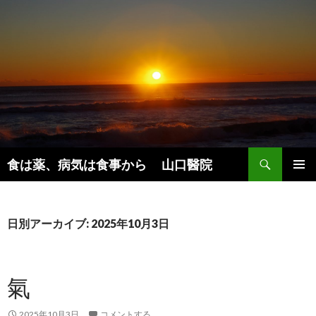
検
食は薬、病気は食事から 山口醫院
索
コ
メインメ
ン
ニュー
テ
ン
日別アーカイブ: 2025年10月3日
ツ
へ
ス
氣
キ
ッ
プ
2025年10月3日
コメントする