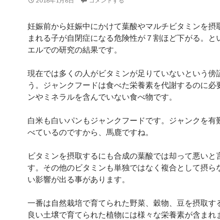
2018年1月8日
コメントする
妊娠前から妊娠中にかけて葉酸やマルチビタミンを摂
まれる子が自閉症になる危険性が７割ほど下がる。と
エルでの研究の結果です。
現在では多くの人がビタミンが足りていないという傍
う。ジャンクフードは食べた栄養素を代謝するのに必
ンやミネラルを含んでいない食べ物です。
白米も白いパンもジャンクフードです。ジャンクを有
べているのですから、馬鹿ですね。
ビタミンを摂取するにも合成の葉酸では却って悪いと
す。その他のビタミンも単独ではなく複合として摂ら
い影響が出る事があります。
一番は自然栽培で育てられた野菜、穀物、豆を摂取す
良い土壌で育てられた植物には様々な栄養素が含まれ