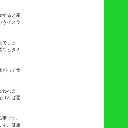
取すると産
いうイスラ
証でしょ
要なビタミ
難がって食
言われま
なければ悪
る事です。
ます。健康