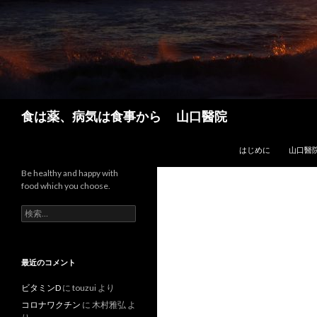
検
食は薬、病気は食事から 山口醫院
索
コンテンツへスキップ
はじめに
山口醫
Be healthy and happy with
food which you choose.
検
索:
最近のコメント
ビタミンD
に
touzui
より
コロナワクチン
に
木村雅弘
よ