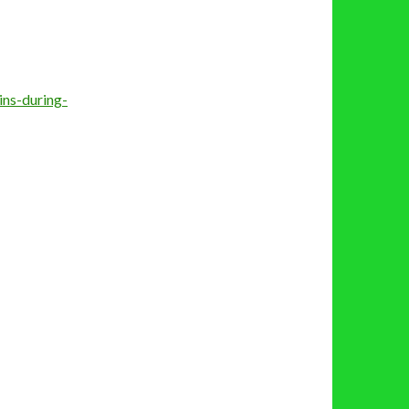
。
ns-during-