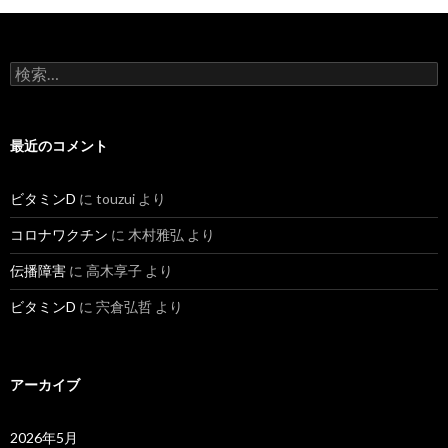
検
索:
最近のコメント
ビタミンD
に
touzui
より
コロナワクチン
に
木村雅弘
より
伝播障害
に
高木享子
より
ビタミンD
に
宍倉弘哲
より
アーカイブ
2026年5月