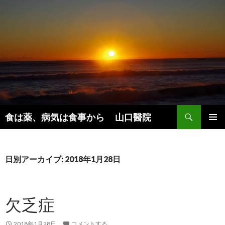
検
食は薬、病気は食事から 山口醫院
索
コ
メインメ
ン
ニュー
テ
ン
日別アーカイブ: 2018年1月28日
ツ
へ
ス
欠乏症
キ
ッ
プ
2018年1月28日
コメントする