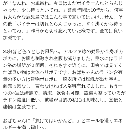
が「なんね、お風呂ね。今日はまだボイラー入れとらんじ
ゃった。少し待っといてね。」営業時間は10時から。何事
も大らかな鹿児島ではこんな事で驚いてはいけません。そ
の後「ボイラーは切れとらんじゃった、すぐ沸くから待っ
といてね。」昨日から切り忘れていた様です。全ては良い
加減です。
30分ほど色々としお風呂へ。アルファ線の効果か全身ポカ
ポカに。お腹も刺激され空腹も減りました。垂水にはラド
ン浴の場所が２箇所、それもすぐ近くに。田舎では見てく
れば良い物は大体ハリボテです。おばちゃんのラドン含有
量の多い方は建物ボロボロ、脱衣所では蜘蛛が出た事も。
商売っ気なし。言わなければ入浴料忘れてました。もう一
つの○宝は綺麗で、清潔、飲食も可能。設備も整っているが
ラドン濃度は低い。被曝が目的の私には意味なし。宣伝と
建物は立派です。
おばちゃんに「負けてはいかんど。」とエールを送りエネ
ルギー充満し福山へ。