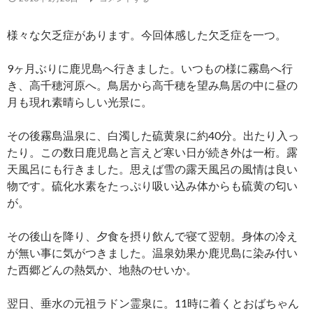
様々な欠乏症があります。今回体感した欠乏症を一つ。
9ヶ月ぶりに鹿児島へ行きました。いつもの様に霧島へ行
き、高千穂河原へ。鳥居から高千穂を望み鳥居の中に昼の
月も現れ素晴らしい光景に。
その後霧島温泉に、白濁した硫黄泉に約40分。出たり入っ
たり。この数日鹿児島と言えど寒い日が続き外は一桁。露
天風呂にも行きました。思えば雪の露天風呂の風情は良い
物です。硫化水素をたっぷり吸い込み体からも硫黄の匂い
が。
その後山を降り、夕食を摂り飲んで寝て翌朝。身体の冷え
が無い事に気がつきました。温泉効果か鹿児島に染み付い
た西郷どんの熱気か、地熱のせいか。
翌日、垂水の元祖ラドン霊泉に。11時に着くとおばちゃん